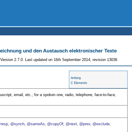
szeichnung und den Austausch elektronischer Texte
Version 2.7.0. Last updated on 16th September 2014, revision 13036
Anfang
C Elements
script, email, etc.; for a spoken one, radio, telephone, face-to-face,
resp
,
@synch
,
@sameAs
,
@copyOf
,
@next
,
@prev
,
@exclude
,