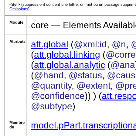
<del>
(suppression) contient une lettre, un mot ou un passage supprim
Omissions
]
Module
core — Elements Availabl
Attributs
att.global
(
@xml:id
,
@n
,
@
(
att.global.linking
(
@corre
(
att.global.analytic
(
@ana
(
@hand
,
@status
,
@caus
@quantity
,
@extent
,
@pre
@confidence
)) ) (
att.respo
@subtype
)
Membre
model.pPart.transcription
du