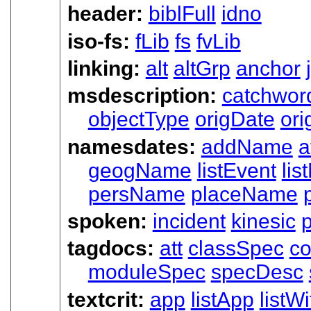
header:
biblFull
idno
iso-fs:
fLib
fs
fvLib
linking:
alt
altGrp
anchor
msdescription:
catchwor
objectType
origDate
ori
namesdates:
addName
a
geogName
listEvent
li
persName
placeName
spoken:
incident
kinesic
tagdocs:
att
classSpec
c
moduleSpec
specDesc
textcrit:
app
listApp
listWi