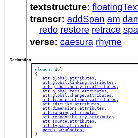
textstructure:
floatingTex
transcr:
addSpan
am
da
redo
restore
retrace
sp
verse:
caesura
rhyme
Declaration
element
del
{

att.global.attributes
,

att.global.linking.attributes
,

att.global.analytic.attributes
,

att.global.facs.attributes
,

att.global.change.attributes
,

att.transcriptional.attributes
,

att.editLike.attributes
,

att.dimensions.attributes
,

att.ranging.attributes
,

att.responsibility.attributes
,

att.source.attributes
,

att.typed.attributes
,

macro.paraContent
}