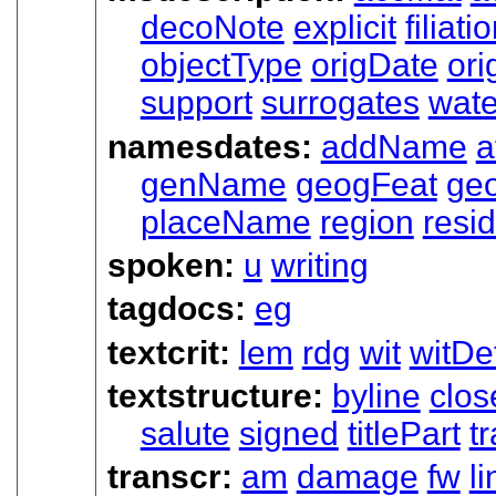
decoNote
explicit
filiati
objectType
origDate
ori
support
surrogates
wat
namesdates:
addName
a
genName
geogFeat
ge
placeName
region
resi
spoken:
u
writing
tagdocs:
eg
textcrit:
lem
rdg
wit
witDet
textstructure:
byline
clos
salute
signed
titlePart
tr
transcr:
am
damage
fw
li