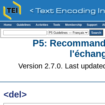
Home
Guidelines
Activities
Tools
Membership
Support
A
P5: Recommanda
l'échan
Version 2.7.0. Last update
<del>