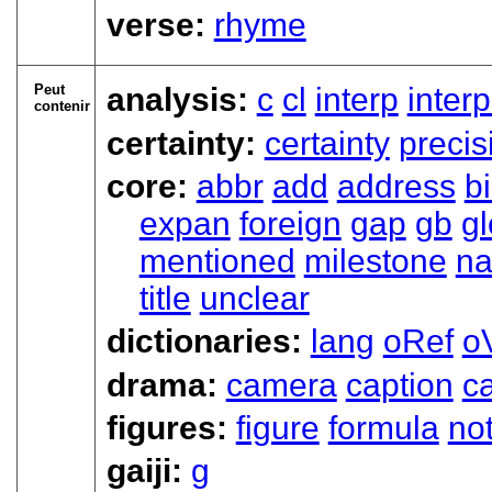
verse:
rhyme
Peut
analysis:
c
cl
interp
inter
contenir
certainty:
certainty
precis
core:
abbr
add
address
bi
expan
foreign
gap
gb
g
mentioned
milestone
n
title
unclear
dictionaries:
lang
oRef
o
drama:
camera
caption
ca
figures:
figure
formula
no
gaiji:
g