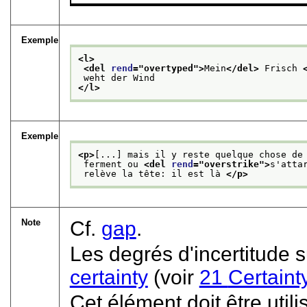
Exemple
<l>
<del 
rend
="
overtyped
">
Mein
</del>
 Frisch 
 weht der Wind
</l>
Exemple
<p>
[...] mais il y reste quelque chose de
 ferment ou 
<del 
rend
="
overstrike
">
s'atta
 relève la tête: il est là 
</p>
Note
Cf.
gap
.
Les degrés d'incertitude s
certainty
(voir
21
Certaint
Cet élément doit être uti