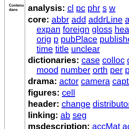
Contenu
analysis:
cl
pc
phr
s
w
dans
core:
abbr
add
addrLine
expan
foreign
gloss
he
orig
p
pubPlace
publish
time
title
unclear
dictionaries:
case
colloc
mood
number
orth
per
drama:
actor
camera
capt
figures:
cell
header:
change
distributo
linking:
ab
seg
msdescription:
accMat
a