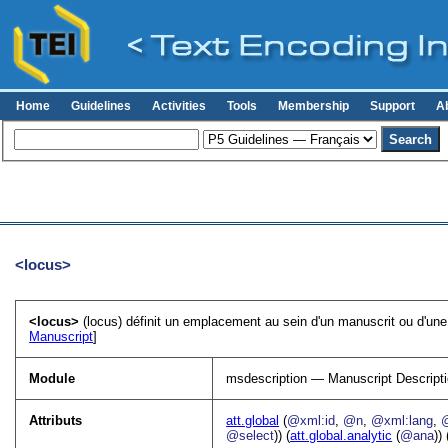
Home
Guidelines
Activities
Tools
Membership
Support
A
<locus>
<locus>
(locus) définit un emplacement au sein d'un manuscrit ou d'une
Manuscript
]
Module
msdescription — Manuscript Descript
Attributs
att.global
(
@xml:id
,
@n
,
@xml:lang
,
@select
)) (
att.global.analytic
(
@ana
)) 