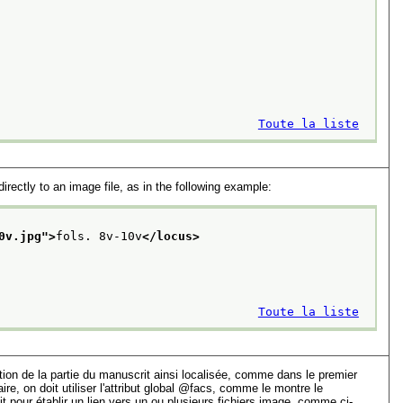
Toute la liste
rectly to an image file, as in the following example:
0v.jpg
">
fols. 8v-10v
</locus>
Toute la liste
tion de la partie du manuscrit ainsi localisée, comme dans le premier
, on doit utiliser l'attribut global
facs
, comme le montre le
oit pour établir un lien vers un ou plusieurs fichiers image, comme ci-