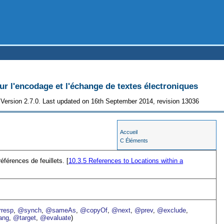
 l'encodage et l'échange de textes électroniques
Version 2.7.0. Last updated on 16th September 2014, revision 13036
Accueil
C Éléments
férences de feuillets. [
10.3.5
References to Locations within a
resp
,
@synch
,
@sameAs
,
@copyOf
,
@next
,
@prev
,
@exclude
,
ang
,
@target
,
@evaluate
)