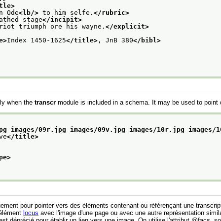
tle>
n Ode
<lb/>
 to him selfe.
</rubric>
athed stage
</incipit>
riot triumph ore his wayne.
</explicit>
e>
Index 1450-1625
</title>
, JnB 380
</bibl>
ally when the
transcr
module is included in a schema. It may be used to point di
pg images/09r.jpg images/09v.jpg images/10r.jpg images/1
ve
</title>
pe>
quement pour pointer vers des éléments contenant ou référençant une transcrip
 élément
locus
avec l'image d'une page ou avec une autre représentation similaire
st déprécié pour établir un lien vers une image. On utilise l'attribut
facs
, s