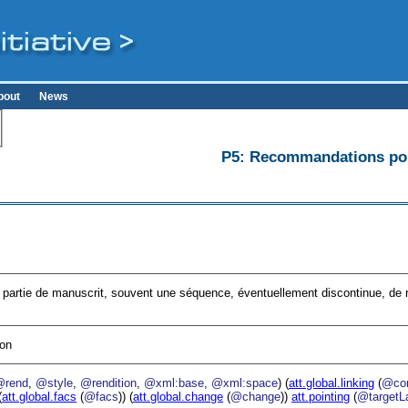
bout
News
P5: Recommandations pour
 partie de manuscrit, souvent une séquence, éventuellement discontinue, de ré
ion
@rend
,
@style
,
@rendition
,
@xml:base
,
@xml:space
) (
att.global.linking
(
@cor
(
att.global.facs
(
@facs
)) (
att.global.change
(
@change
))
att.pointing
(
@targetL