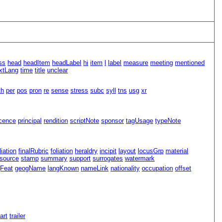
ss
head
headItem
headLabel
hi
item
l
label
measure
meeting
mentioned
xtLang
time
title
unclear
th
per
pos
pron
re
sense
stress
subc
syll
tns
usg
xr
icence
principal
rendition
scriptNote
sponsor
tagUsage
typeNote
iliation
finalRubric
foliation
heraldry
incipit
layout
locusGrp
material
source
stamp
summary
support
surrogates
watermark
Feat
geogName
langKnown
nameLink
nationality
occupation
offset
Part
trailer