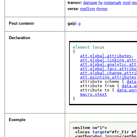
transcr:
damage
fw
metamark
mod
res
verse:
metSym
rhyme
Peut contenir
gaiji:
g
Declaration
element
locus
{

att.global.attributes
,

att.global.linking.attr
att.global.analytic.att
att.global.facs.attribu
att.global.change.attri
att.pointing.attributes
   attribute scheme { 
data
   attribute from { 
data.w
   attribute to { 
data.wor
macro.xtext
}
Exemple
<msItem 
n
="
1
">
<locus 
target
="
#fr_F1r #f
<author>
Ben Jonson
</autho