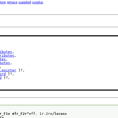
tore
retrace
supplied
surplus
ibutes
,

ributes
,

tes
,

butes
,

,

.pointer
 }?,

ord
 }?,

d
 }?,

r_F1v #fr_F2r
">
ff. 1r-2r
</locus>
r>