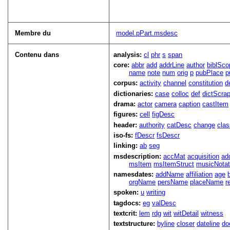
Membre du
model.pPart.msdesc
Contenu dans
analysis:
cl
phr
s
span
core:
abbr
add
addrLine
author
biblSco
name
note
num
orig
p
pubPlace
p
corpus:
activity
channel
constitution
d
dictionaries:
case
colloc
def
dictScra
drama:
actor
camera
caption
castItem
figures:
cell
figDesc
header:
authority
catDesc
change
cla
iso-fs:
fDescr
fsDescr
linking:
ab
seg
msdescription:
accMat
acquisition
ad
msItem
msItemStruct
musicNotat
namesdates:
addName
affiliation
age
orgName
persName
placeName
r
spoken:
u
writing
tagdocs:
eg
valDesc
textcrit:
lem
rdg
wit
witDetail
witness
textstructure:
byline
closer
dateline
do