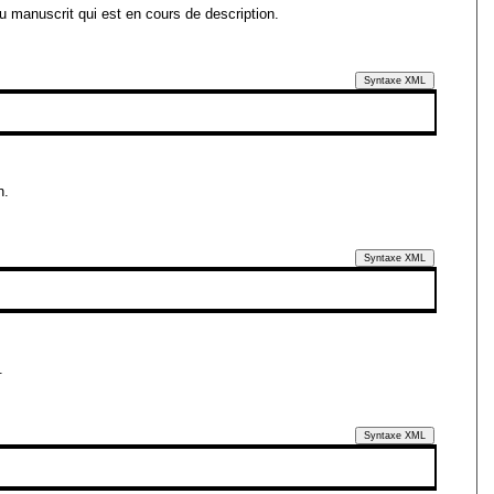
du manuscrit qui est en cours de description.
Syntaxe XML
n.
Syntaxe XML
.
Syntaxe XML