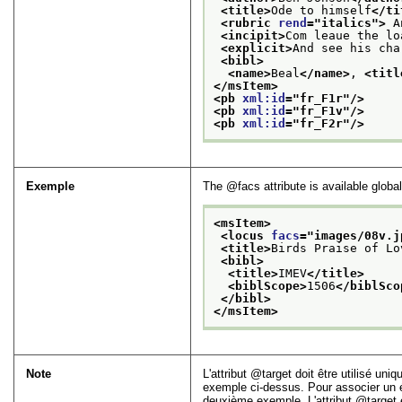
<title>
Ode to himself
</ti
<rubric 
rend
="
italics
">
 A
<incipit>
Com leaue the lo
<explicit>
And see his cha
<bibl>
<name>
Beal
</name>
, 
<titl
</msItem>
<pb 
xml:id
="
fr_F1r
"/>
<pb 
xml:id
="
fr_F1v
"/>
<pb 
xml:id
="
fr_F2r
"/>
Exemple
The
facs
attribute is available glob
<msItem>
<locus 
facs
="
images/08v.j
<title>
Birds Praise of Lo
<bibl>
<title>
IMEV
</title>
<biblScope>
1506
</biblSco
</bibl>
</msItem>
Note
L'attribut
target
doit être utilisé uni
exemple ci-dessus. Pour associer un
deuxième exemple. L'attribut
target
e