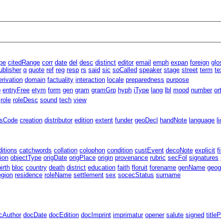
pe
citedRange
corr
date
del
desc
distinct
editor
email
emph
expan
foreign
glo
ublisher
q
quote
ref
reg
resp
rs
said
sic
soCalled
speaker
stage
street
term
te
erivation
domain
factuality
interaction
locale
preparedness
purpose
p
entryFree
etym
form
gen
gram
gramGrp
hyph
iType
lang
lbl
mood
number
or
role
roleDesc
sound
tech
view
ssCode
creation
distributor
edition
extent
funder
geoDecl
handNote
language
l
ditions
catchwords
collation
colophon
condition
custEvent
decoNote
explicit
f
ion
objectType
origDate
origPlace
origin
provenance
rubric
secFol
signatures
birth
bloc
country
death
district
education
faith
floruit
forename
genName
geog
egion
residence
roleName
settlement
sex
socecStatus
surname
cAuthor
docDate
docEdition
docImprint
imprimatur
opener
salute
signed
title