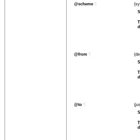
scheme
¶
(sy
S
T
d
from
¶
(de
S
T
d
to
¶
(ju
S
T
d