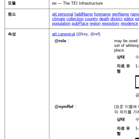
모듈
tei — The TEI Infrastructure
원소
att.personal
[
addName
forename
genName
nam
climate
collection
country
death
district
editor
ed
population
pubPlace
region
repository
residence
속성
att.canonical
(
@key
,
@ref
)
role
¶
may be used t
set of whites
place.
상태
자료 유
1
형
nymRef
¶
(표준 이름에
의 위치를 가
상태
자료 유
1
형